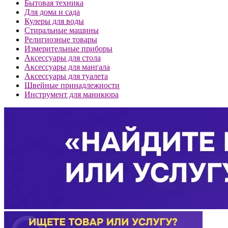
Бытовая техника
Для дома и сада
Кулеры для воды
Стиральные машины
Религиозные товары
Измерительные приборы
Аксессуары для стола
Аксессуары для мангала
Аксессуары для туалета
Швейные принадлежности
Инструмент для маникюра