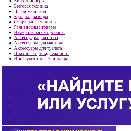
Кондиционеры
Бытовая техника
Для дома и сада
Кулеры для воды
Стиральные машины
Религиозные товары
Измерительные приборы
Аксессуары для стола
Аксессуары для мангала
Аксессуары для туалета
Швейные принадлежности
Инструмент для маникюра